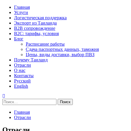
Перейти
Основное
Главная
к
меню
Услуги
содержимому
Логистическая поддержка
Экспорт из Таиланда
B2B сопровождение
B2C: тарифы, условия
Блог
Расписание работы
Сдача паспортных данных, таможня
Цены, виды доставки, выбор ПВЗ
Почему Таиланд
Отрасли
О нас
Контакты
Русский
English
Найти:
Главная
Отрасли
Отрасли