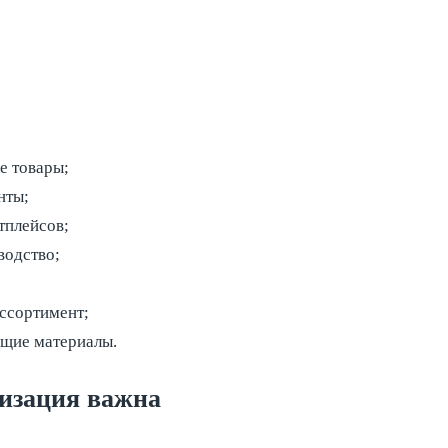
е товары;
нты;
тплейсов;
водство;
ссортимент;
ющие материалы.
изация важна