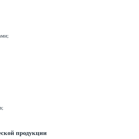
ами;
в;
еской продукции